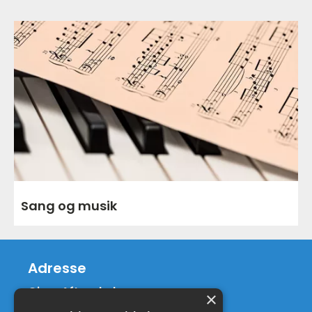
Sang og musik
Adresse
Gjern Aftenskole
×
Ebbesensvej 18